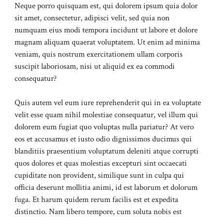
Neque porro quisquam est, qui dolorem ipsum quia dolor
sit amet, consectetur, adipisci velit, sed quia non
numquam eius modi tempora incidunt ut labore et dolore
magnam aliquam quaerat voluptatem. Ut enim ad minima
veniam, quis nostrum exercitationem ullam corporis
suscipit laboriosam, nisi ut aliquid ex ea commodi
consequatur?
Quis autem vel eum iure reprehenderit qui in ea voluptate
velit esse quam nihil molestiae consequatur, vel illum qui
dolorem eum fugiat quo voluptas nulla pariatur? At vero
eos et accusamus et iusto odio dignissimos ducimus qui
blanditiis praesentium voluptatum deleniti atque corrupti
quos dolores et quas molestias excepturi sint occaecati
cupiditate non provident, similique sunt in culpa qui
officia deserunt mollitia animi, id est laborum et dolorum
fuga. Et harum quidem rerum facilis est et expedita
distinctio. Nam libero tempore, cum soluta nobis est