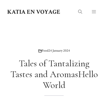
Skip
to
KATIA EN VOYAGE
Menu
content
Food
24 January 2024
Tales of Tantalizing
Tastes and AromasHello
World